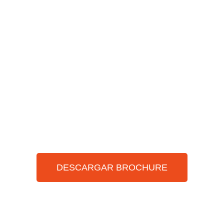
Lindas Chacras
campestres de 3
hectáreas a solo 45
minutos del mar
DESCARGAR BROCHURE