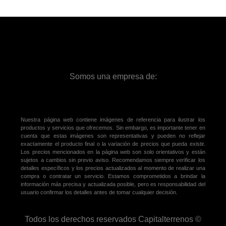
Somos una empresa de:
Nuestra página web contiene imágenes de referencia para ilustrar los
productos y servicios que ofrecemos. Sin embargo, es importante tener en
cuenta que estas imágenes son representativas y pueden no reflejar
exactamente el producto final o la variación de precios que pueda existir.
Los precios mencionados en la página web son solo orientativos y están
sujetos a cambios sin previo aviso. Recomendamos siempre verificar los
detalles específicos y los precios actualizados al momento de realizar una
compra o contratar un servicio. Estamos comprometidos a brindar la
información más precisa y actualizada posible, pero es responsabilidad del
usuario confirmar los detalles antes de tomar cualquier decisión.
Todos los derechos reservados Capitalterrenos ©